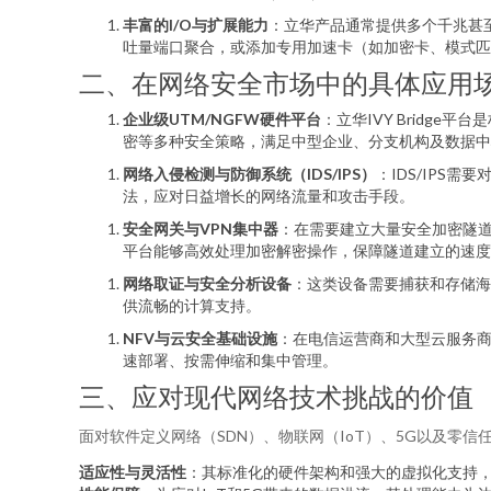
丰富的I/O与扩展能力
：立华产品通常提供多个千兆甚至
吐量端口聚合，或添加专用加速卡（如加密卡、模式匹
二、在网络安全市场中的具体应用
企业级UTM/NGFW硬件平台
：立华IVY Bridg
密等多种安全策略，满足中型企业、分支机构及数据中
网络入侵检测与防御系统（IDS/IPS）
：IDS/IPS
法，应对日益增长的网络流量和攻击手段。
安全网关与VPN集中器
：在需要建立大量安全加密隧道（如
平台能够高效处理加密解密操作，保障隧道建立的速度
网络取证与安全分析设备
：这类设备需要捕获和存储海
供流畅的计算支持。
NFV与云安全基础设施
：在电信运营商和大型云服务商的
速部署、按需伸缩和集中管理。
三、应对现代网络技术挑战的价值
面对软件定义网络（SDN）、物联网（IoT）、5G以及零信任
适应性与灵活性
：其标准化的硬件架构和强大的虚拟化支持