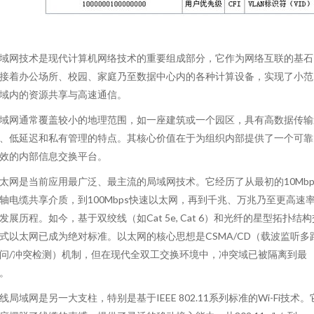
域网技术是现代计算机网络技术的重要组成部分，它作为网络互联的基石
接着办公场所、校园、家庭乃至数据中心内的各种计算设备，实现了小范
域内的资源共享与高速通信。
域网通常覆盖较小的地理范围，如一座建筑或一个园区，具有高数据传输
、低延迟和私有管理的特点。其核心价值在于为组织内部提供了一个可靠
效的内部信息交换平台。
太网是当前应用最广泛、最主流的局域网技术。它经历了从最初的10Mbp
轴电缆共享介质，到100Mbps快速以太网，再到千兆、万兆乃至更高速
发展历程。如今，基于双绞线（如Cat 5e, Cat 6）和光纤的星型拓扑结构
式以太网已成为绝对标准。以太网的核心思想是CSMA/CD（载波监听多
问/冲突检测）机制，但在现代全双工交换环境中，冲突域已被隔离到最
。
线局域网是另一大支柱，特别是基于IEEE 802.11系列标准的Wi-Fi技术。