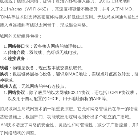
底摆脱了线缆的束缚，提供了灵活的移动接入能力。从802.11a/b/g到
02.11n/ac/ax（Wi-Fi 6/6E），其速度和容量不断提升，并引入了MIMO、
FDMA等技术以支持高密度终端接入和低延迟应用。无线局域网通常通过
接入点连接到有线以太网骨干，形成混合网络。
域网的关键组件包括：
网络接口卡
：设备接入网络的物理接口。
传输介质
：双绞线、光纤或无线电波。
连接设备
：
线器
：物理层设备，现已基本被交换机取代。
换机
：数据链路层核心设备，能识别MAC地址，实现点对点高效转发，
冲突域。
线接入点
：无线网络的中心连接点。
网络协议
：除了底层的以太网或802.11协议，还包括TCP/IP协议栈
以及用于自动配置的DHCP、用于地址解析的ARP等。
拟局域网是局域网技术的一项重要演进。它允许网络管理员在单一的物理
基础设施上，根据部门、功能或应用逻辑地划分出多个独立的广播域。
LAN技术增强了网络的安全性、灵活性和可管理性，减少了广播流量，并
了网络结构的调整。