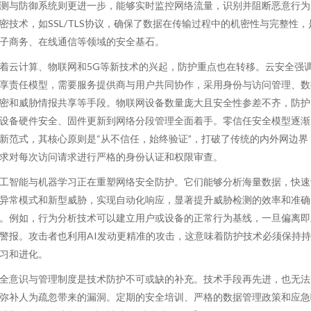
测与防御系统则更进一步，能够实时监控网络流量，识别并阻断恶意行为
密技术，如SSL/TLS协议，确保了数据在传输过程中的机密性与完整性，
子商务、在线通信等领域的安全基石。
着云计算、物联网和5G等新技术的兴起，防护重点也在转移。云安全强
享责任模型，需要服务提供商与用户共同协作，采用身份与访问管理、数
密和威胁情报共享等手段。物联网设备数量庞大且安全性参差不齐，防护
设备硬件安全、固件更新到网络分段管理全面着手。零信任安全模型逐渐
新范式，其核心原则是“从不信任，始终验证”，打破了传统的内外网边界
求对每次访问请求进行严格的身份认证和权限审查。
工智能与机器学习正在重塑网络安全防护。它们能够分析海量数据，快速
异常模式和新型威胁，实现自动化响应，显著提升威胁检测的效率和准确
。例如，行为分析技术可以建立用户或设备的正常行为基线，一旦偏离即
警报。攻击者也利用AI发动更精准的攻击，这意味着防护技术必须保持
习和进化。
全意识与管理制度是技术防护不可或缺的补充。技术手段再先进，也无法
弥补人为疏忽带来的漏洞。定期的安全培训、严格的数据管理政策和应急