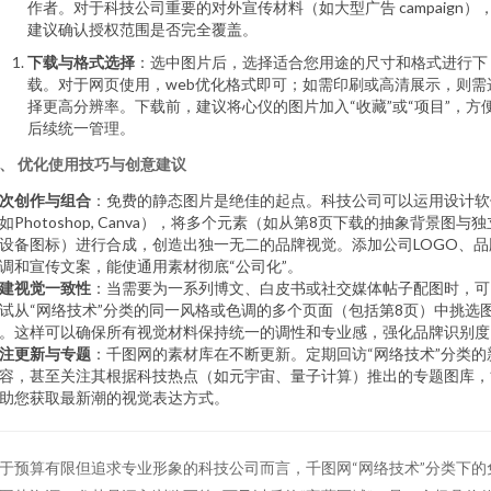
作者。对于科技公司重要的对外宣传材料（如大型广告 campaign）
建议确认授权范围是否完全覆盖。
下载与格式选择
：选中图片后，选择适合您用途的尺寸和格式进行下
载。对于网页使用，web优化格式即可；如需印刷或高清展示，则需
择更高分辨率。下载前，建议将心仪的图片加入“收藏”或“项目”，方
后续统一管理。
、 优化使用技巧与创意建议
次创作与组合
：免费的静态图片是绝佳的起点。科技公司可以运用设计软
如Photoshop, Canva），将多个元素（如从第8页下载的抽象背景图与独
设备图标）进行合成，创造出独一无二的品牌视觉。添加公司LOGO、品
调和宣传文案，能使通用素材彻底“公司化”。
建视觉一致性
：当需要为一系列博文、白皮书或社交媒体帖子配图时，可
试从“网络技术”分类的同一风格或色调的多个页面（包括第8页）中挑选
。这样可以确保所有视觉材料保持统一的调性和专业感，强化品牌识别度
注更新与专题
：千图网的素材库在不断更新。定期回访“网络技术”分类的
容，甚至关注其根据科技热点（如元宇宙、量子计算）推出的专题图库，
助您获取最新潮的视觉表达方式。
于预算有限但追求专业形象的科技公司而言，千图网“网络技术”分类下的