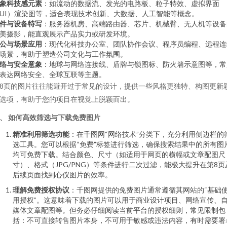
象科技感元素
：如流动的数据流、发光的电路板、粒子特效、虚拟界面
UI）渲染图等，适合表现技术创新、大数据、人工智能等概念。
件与设备特写
：服务器机房、高端路由器、芯片、机械臂、无人机等设备
美摄影，能直观展示产品实力或研发环境。
公与场景应用
：现代化科技办公室、团队协作会议、程序员编程、远程连
场景，有助于塑造公司文化与工作氛围。
络与安全意象
：地球与网络连接线、盾牌与锁图标、防火墙示意图等，常
表达网络安全、全球互联等主题。
8页的图片往往能避开过于常见的设计，提供一些风格更独特、构图更新
选项，有助于您的项目在视觉上脱颖而出。
、 如何高效筛选与下载免费图片
精准利用筛选功能
：在千图网“网络技术”分类下，充分利用侧边栏的
选工具。您可以根据“免费”标签进行筛选，确保搜索结果中的所有图
均可免费下载。结合颜色、尺寸（如适用于网页的横幅或文章配图尺
寸）、格式（JPG/PNG）等条件进行二次过滤，能极大提升在第8页
后续页面找到心仪图片的效率。
理解免费授权协议
：千图网提供的免费图片通常遵循其网站的“基础
用授权”。这意味着下载的图片可以用于商业设计项目、网络宣传、
媒体文章配图等。但务必仔细阅读当前平台的授权细则，常见限制包
括：不可直接转售图片本身，不可用于敏感或违法内容，有时需要署