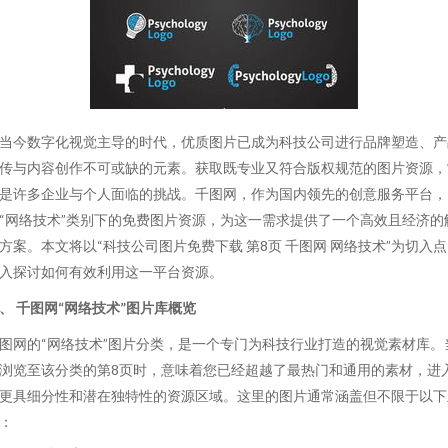
当今数字化视觉主导的时代，优质图片已成为科技公司进行品牌塑造、产
传与内容创作不可或缺的元素。获取既专业又符合版权规范的图片资源，
是许多企业与个人面临的挑战。千图网，作为国内领先的创意服务平台，
“网络技术”类别下的免费图片资源，为这一需求提供了一个高效且经济的
方案。本文将以“科技公司图片免费下载 第8页 千图网 网络技术”为切入
入探讨如何有效利用这一平台资源。
、 千图网“网络技术”图片库概览
图网的“网络技术”图片分类，是一个专门为科技行业打造的视觉素材库。
浏览至该分类的第8页时，意味着您已经超越了最热门和通用的素材，进
更具细分性和潜在独特性的资源区域。这里的图片通常涵盖但不限于以下
：